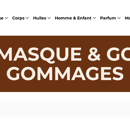
ge
Corps
Huiles
Homme & Enfant
Parfum
M
- MASQUE & G
GOMMAGES