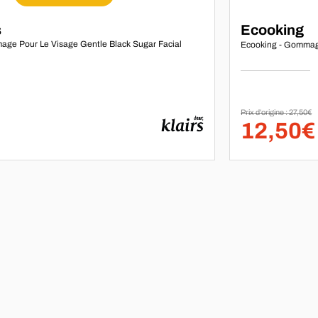
Marque :
s
Ecooking
age Pour Le Visage Gentle Black Sugar Facial
Ecooking - Gommag
Prix d’origine : 27,50€
12,50€