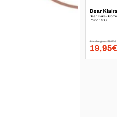
Marque :
Dear Klair
Dear Klairs - Gomm
Polish 110G
Prix d’origine : 29,00€
19,95€