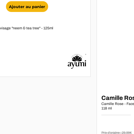
Ajouter au panier
isage "neem & tea tree" - 125ml
Marque :
Camille Ro
Camille Rose - Face 
118 ml
Prix d’origine : 29,99€