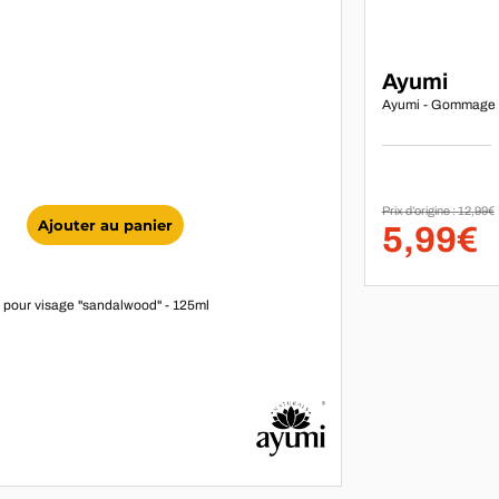
Marque :
Ayumi
Ayumi - Gommage v
Prix d’origine : 12,99€
Ajouter au panier
5,99€
pour visage "sandalwood" - 125ml