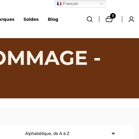
Français
0
0 article
arques
Soldes
Blog
Conn
OMMAGE -