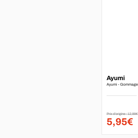
Marque :
Ayumi
Ayumi - Gommage 
Prix d’origine : 12,99€
5,95€