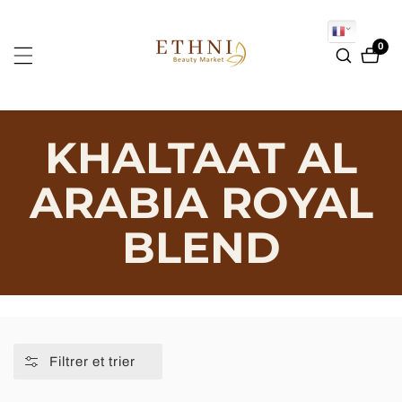
SSER
U
0
0 art
ONTENU
KHALTAAT AL
ARABIA ROYAL
BLEND
Filtrer et trier