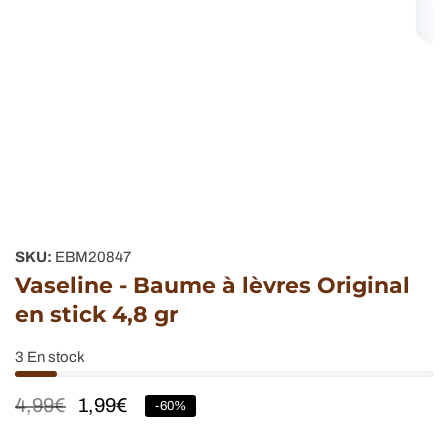
Galerie
de
SKU:
EBM20847
supports
Vaseline - Baume à lèvres Original
multimédias
en stick 4,8 gr
3
En stock
Prix
4,99€
Prix
1,99€
-
60
%
habituel
soldé