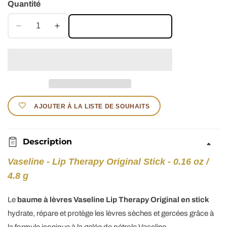
Quantité
AJOUTER AU PANIER
Réduire
Augmenter
la
la
quantité
quantité
de
de
Vaseline
Vaseline
-
-
Baume
Baume
AJOUTER À LA LISTE DE SOUHAITS
à
à
lèvres
lèvres
Original
Original
Description
en
en
stick
stick
Vaseline - Lip Therapy Original Stick - 0.16 oz /
4,8
4,8
4.8 g
gr
gr
Le
baume à lèvres Vaseline Lip Therapy Original en stick
hydrate, répare et protège les lèvres sèches et gercées grâce à
la formule iconique à la gelée de pétrole Vaseline.