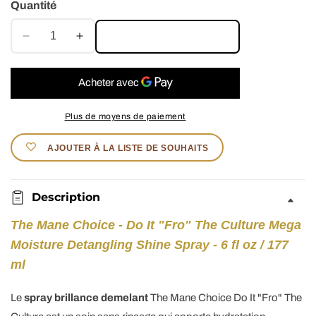
Quantité
AJOUTER AU PANIER
Réduire
Augmenter
la
la
quantité
quantité
de
de
The
The
Plus de moyens de paiement
Mane
Mane
Choice
Choice
AJOUTER À LA LISTE DE SOUHAITS
-
-
Spray
Spray
Brillance
Brillance
Description
Do
Do
It
It
The Mane Choice - Do It "Fro" The Culture Mega
&quot;Fro&quot;
&quot;Fro&quot;
Moisture Detangling Shine Spray - 6 fl oz / 177
The
The
ml
Culture
Culture
-
-
Le
spray brillance demelant
The Mane Choice Do It "Fro" The
177ml
177ml