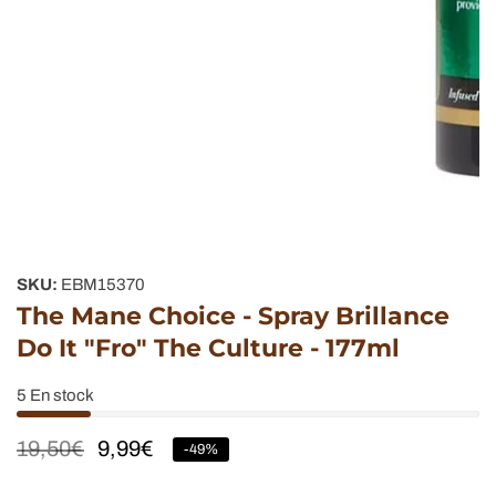
Galerie
de
SKU:
EBM15370
supports
The Mane Choice - Spray Brillance
multimédias
Do It "Fro" The Culture - 177ml
5
En stock
Prix
19,50€
Prix
9,99€
-
49
%
habituel
soldé