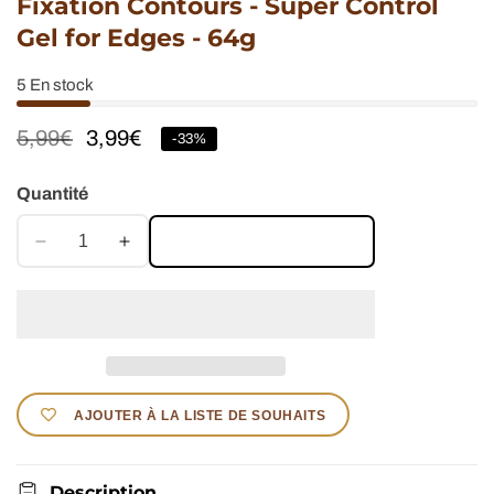
Fixation Contours - Super Control
Gel for Edges - 64g
5
En stock
Prix
5,99€
Prix
3,99€
-
33
%
habituel
soldé
Quantité
AJOUTER AU PANIER
Réduire
Augmenter
la
la
quantité
quantité
de
de
Palmer&#39;s
Palmer&#39;s
-
-
Olive
Olive
AJOUTER À LA LISTE DE SOUHAITS
Oil
Oil
Formula
Formula
-
-
Description