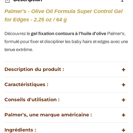
Gel
Gel
Fixation
Fixation
Palmer's - Olive Oil Formula Super Control Gel
Contours
Contours
for Edges - 2.25 oz / 64 g
-
-
Super
Super
Découvrez le
gel fixation contours à l'huile d'olive
Palmer's,
Control
Control
formulé pour fixer et discipliner les baby hairs et edges avec une
Gel
Gel
tenue extrême.
for
for
Edges
Edges
-
-
Description du produit :
64g
64g
Caractéristiques :
Conseils d'utilisation :
Palmer's, une marque américaine :
Ingrédients :