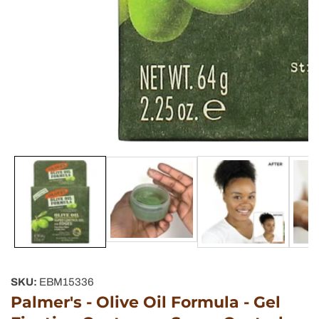
Galerie
de
supports
multimédias
SKU:
EBM15336
Palmer's - Olive Oil Formula - Gel