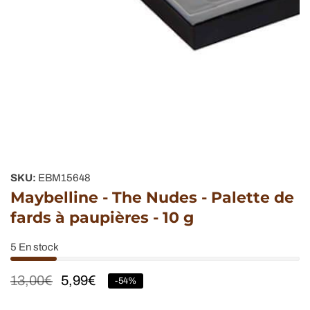
Galerie
de
SKU:
EBM15648
supports
Maybelline - The Nudes - Palette de
multimédias
fards à paupières - 10 g
5
En stock
Prix
13,00€
Prix
5,99€
-
54
%
habituel
soldé