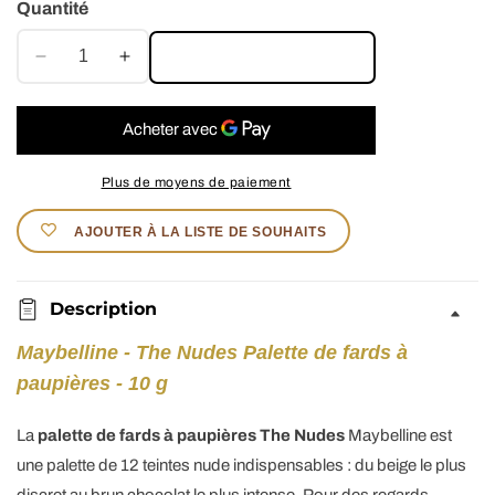
Quantité
AJOUTER AU PANIER
Réduire
Augmenter
la
la
quantité
quantité
de
de
Maybelline
Maybelline
Plus de moyens de paiement
-
-
The
The
AJOUTER À LA LISTE DE SOUHAITS
Nudes
Nudes
-
-
Palette
Palette
Description
de
de
fards
fards
Maybelline - The Nudes Palette de fards à
à
à
paupières - 10 g
paupières
paupières
-
-
La
palette de fards à paupières The Nudes
Maybelline est
10
10
une palette de 12 teintes nude indispensables : du beige le plus
g
g
discret au brun chocolat le plus intense. Pour des regards