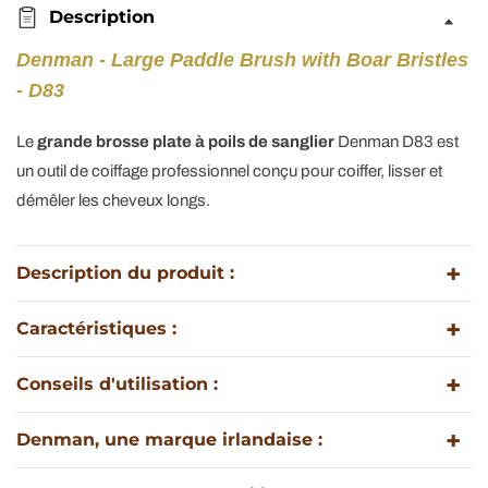
aux
aux
Description
poils
poils
de
de
Denman - Large Paddle Brush with Boar Bristles
sanglier
sanglier
- D83
&quot;Large
&quot;Large
Paddle
Paddle
Le
grande brosse plate à poils de sanglier
Denman D83 est
Brush&quot;
Brush&quot;
un outil de coiffage professionnel conçu pour coiffer, lisser et
-
-
démêler les cheveux longs.
P083BOAR
P083BOAR
Description du produit :
Caractéristiques :
Conseils d'utilisation :
Denman, une marque irlandaise :