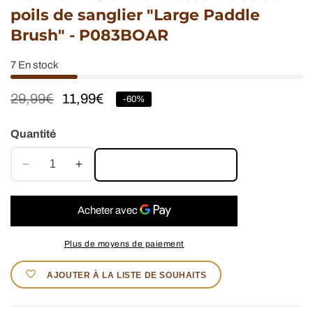
poils de sanglier "Large Paddle
Brush" - P083BOAR
7
En stock
Prix
29,99€
Prix
11,99€
-
60
%
habituel
soldé
Quantité
AJOUTER AU PANIER
Réduire
Augmenter
la
la
quantité
quantité
de
de
Denman
Denman
Plus de moyens de paiement
-
-
Grande
Grande
AJOUTER À LA LISTE DE SOUHAITS
Brosse
Brosse
Plate
Plate