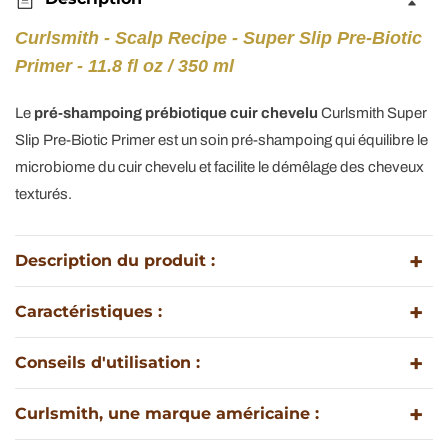
shampoing
shampoing
&quot;super
&quot;super
Curlsmith - Scalp Recipe - Super Slip Pre-Biotic
Slip
Slip
Primer - 11.8 fl oz / 350 ml
Pre-
Pre-
Biotic
Biotic
Le
pré-shampoing prébiotique cuir chevelu
Curlsmith Super
Primer&quot;
Primer&quot;
Slip Pre-Biotic Primer est un soin pré-shampoing qui équilibre le
-
-
microbiome du cuir chevelu et facilite le démêlage des cheveux
350ml
350ml
texturés.
Description du produit :
Caractéristiques :
Conseils d'utilisation :
Curlsmith, une marque américaine :