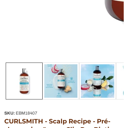
Galerie
de
supports
multimédias
SKU:
EBM18407
CURLSMITH - Scalp Recipe - Pré-