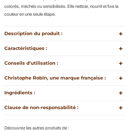
En-
En-
colorés, méchés ou sensibilisés. Elle nettoie, nourrit et fixe la
1
1
couleur en une seule étape.
Pour
Pour
Cheveux
Cheveux
Colorés,
Colorés,
Description du produit :
Méchés
Méchés
Ou
Ou
Sensibilisés
Sensibilisés
Caractéristiques :
Conseils d'utilisation :
Christophe Robin, une marque française :
Ingrédients :
Clause de non-responsabilité :
Découvrez les autres produits de :