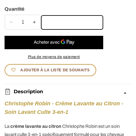
ml
Quantité
AJOUTER AU PANIER
Réduire
Augmenter
la
la
quantité
quantité
de
de
Christophe
Christophe
Plus de moyens de paiement
Robin
Robin
-
-
AJOUTER À LA LISTE DE SOUHAITS
Crème
Crème
Lavante
Lavante
Au
Au
Description
Citron
Citron
-
-
Christophe Robin - Crème Lavante au Citron -
Soin
Soin
Soin Lavant Culte 3-en-1
Lavant
Lavant
Culte,
Culte,
La
crème lavante au citron
Christophe Robin est un soin
3-
3-
lavant culte 3-en-1 spécifiquement formulé pour les cheveux